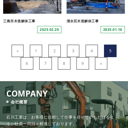
三島市木造解体工事
清水区木造解体工事
2025.02.20
2025.01.16
«
1
2
3
4
5
6
7
8
9
»
COMPANY
会社概要
石川工業は、お客様に信頼して仕事を任せていただけるよ
う、
社員一同日々精進しております。